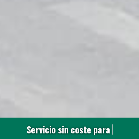
S
e
r
v
i
c
i
o
s
i
n
c
o
s
t
e
p
a
r
a
e
l
c
l
i
e
n
t
e